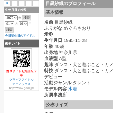
目黒紗織のプロフィール
K
L
生年月日で検索
基本情報
年
名前
目黒紗織
月
日
ふりがな
めぐろさおり
愛称
今日誕生日のアイドル
生年月日
1985-11-28
携帯サイト
年齢
40歳
出身地
神奈川県
血液型
A型
趣味
ダンス・犬と遊ぶこと・カ
特技
ダンス・犬と遊ぶこと・カ
携帯サイトも好評配信
中
デビュー
グラビアアイドル
活動ジャンル
タレント
マニアックス
http://www.gdol.jp/
モデル内容
水着
所属事務所
公称サイズ