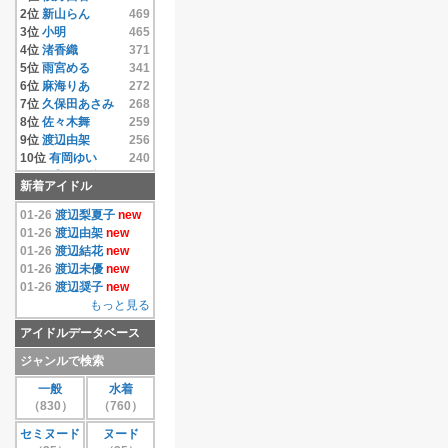
14位
相澤仁美
4.33
2位
新山らん
469
15位
相沢まき
4.33
3位
小明
465
16位
逢沢りな
4.33
4位
渚香織
371
17位
相原みぃ
4.33
5位
雨宮める
341
18位
相原美咲
4.33
6位
麻海りあ
272
19位
秋元結衣
4.33
7位
久保田あさみ
268
20位
雨宮める
4.33
8位
佐々木舞
259
21位
有岡ゆい
4.33
9位
渡辺由架
256
22位
安藤遥
4.33
10位
有岡ゆい
240
23位
いいむれまさき
11位
千原こずえ
237
新着アイドル
4.33
12位
尾崎ナナ
235
24位
生田善子
4.33
13位
片瀬桃
220
01-26
渡辺梨夏子
new
25位
入矢麻衣
4.33
14位
水樹たま
214
01-26
渡辺由架
new
26位
鵜飼りえ
4.33
15位
遠藤あやの
208
01-26
渡辺結花
new
27位
蛯原天
4.33
16位
麻倉みな
171
01-26
渡辺未優
new
28位
和葉みれい
4.33
17位
上原真央
155
01-26
渡辺奨子
new
29位
栗原みさ
4.33
18位
島本里沙
152
もっと見る
30位
末永みゆ
4.33
19位
團遥香
147
アイドルデータベース
もっと見る
20位
安西かな
131
21位
芦田実沙寿
126
ジャンルで検索
22位
鮎川穂乃果
126
一般
水着
23位
手束真知子
124
（830）
（760）
24位
伊達あい
123
25位
大崎由希
115
セミヌード
ヌード
26位
鈴木あきえ
115