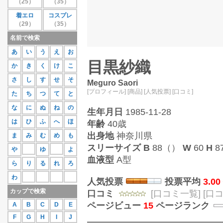
（25）
（35）
27位
蒼井さや
111
着エロ
コスプレ
28位
紗那
109
（29）
（35）
29位
相原美咲
107
30位
桜庭あつこ
106
名前で検索
もっと見る
あ
い
う
え
お
目黒紗織
か
き
く
け
こ
さ
し
す
せ
そ
Meguro Saori
[プロフィール]
[商品]
[人気投票]
[口コミ]
た
ち
つ
て
と
な
に
ぬ
ね
の
生年月日
1985-11-28
は
ひ
ふ
へ
ほ
年齢
40歳
出身地
神奈川県
ま
み
む
め
も
スリーサイズ
B
88（）
W
60
H
8
や
ゆ
よ
血液型
A型
ら
り
る
れ
ろ
わ
人気投票
投票平均
3.00
カップで検索
口コミ
[口コミ一覧]
[口
ページビュー
15
ページランク
A
B
C
D
E
F
G
H
I
J