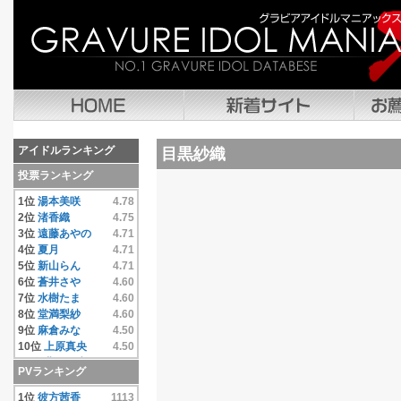
アイドルランキング
目黒紗織
投票ランキング
1位
湯本美咲
4.78
2位
渚香織
4.75
3位
遠藤あやの
4.71
4位
夏月
4.71
5位
新山らん
4.71
6位
蒼井さや
4.60
7位
水樹たま
4.60
8位
堂満梨紗
4.60
9位
麻倉みな
4.50
10位
上原真央
4.50
11位
豊田果歩
4.50
PVランキング
12位
小池唯
4.50
13位
彼方茜香
4.40
1位
彼方茜香
1113