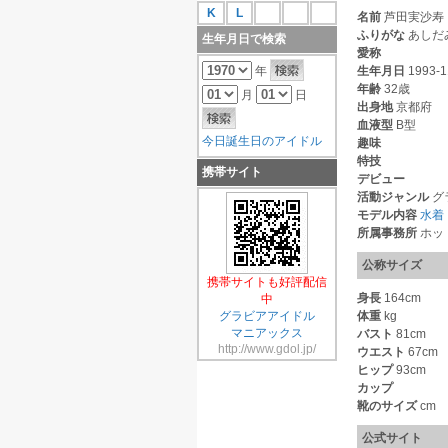
K
L
名前
芦田実沙寿
ふりがな
あしだ
生年月日で検索
愛称
年
生年月日
1993-1
年齢
32歳
月
日
出身地
京都府
血液型
B型
今日誕生日のアイドル
趣味
特技
携帯サイト
デビュー
活動ジャンル
グ
モデル内容
水着
所属事務所
ホッ
公称サイズ
携帯サイトも好評配信
身長
164cm
中
グラビアアイドル
体重
kg
マニアックス
バスト
81cm
http://www.gdol.jp/
ウエスト
67cm
ヒップ
93cm
カップ
靴のサイズ
cm
公式サイト