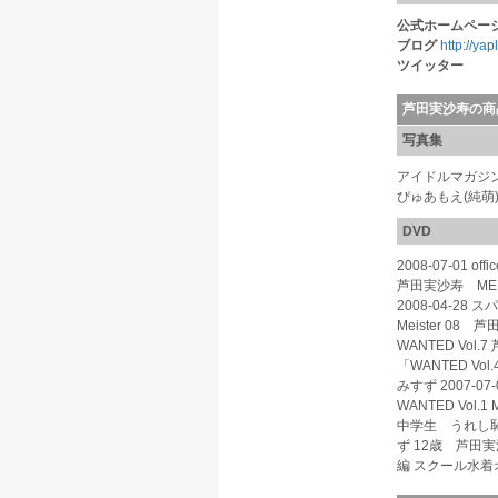
公式ホームペー
ブログ
http://yap
ツイッター
芦田実沙寿の商
写真集
アイドルマガジン「TH
ぴゅあもえ(純萌)v
DVD
2008-07-01 offi
芦田実沙寿 MERMAI
2008-04-28
Meister 08 芦田
WANTED Vol.7
「WANTED Vol.
みすず 2007-07-0
WANTED Vol.
中学生 うれし恥
ず 12歳 芦田実
編 スクール水着オ