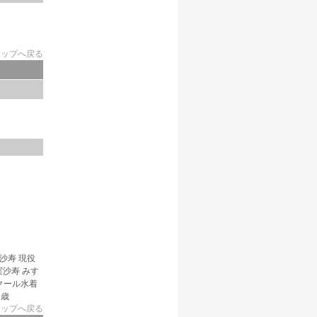
トップへ戻る
田実沙寿 現役
沙寿 みす
スクール水着
2歳
トップへ戻る