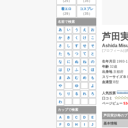
（25）
（35）
27位
蒼井さや
111
着エロ
コスプレ
28位
紗那
109
（29）
（35）
29位
相原美咲
107
30位
桜庭あつこ
106
名前で検索
もっと見る
あ
い
う
え
お
芦田
か
き
く
け
こ
Ashida Mis
さ
し
す
せ
そ
[プロフィール]
[
た
ち
つ
て
と
生年月日
1993-1
な
に
ぬ
ね
の
年齢
32歳
は
ひ
ふ
へ
ほ
出身地
京都府
スリーサイズ
B
ま
み
む
め
も
血液型
B型
や
ゆ
よ
人気投票
ら
り
る
れ
ろ
口コミ
わ
ページビュー
53
カップで検索
芦田実沙寿のプ
A
B
C
D
E
基本情報
F
G
H
I
J