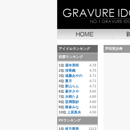
アイドルランキング
芦田実沙寿
投票ランキング
1位
湯本美咲
4.78
2位
渚香織
4.75
3位
遠藤あやの
4.71
4位
夏月
4.71
5位
新山らん
4.71
6位
蒼井さや
4.60
7位
水樹たま
4.60
8位
堂満梨紗
4.60
9位
麻倉みな
4.50
10位
上原真央
4.50
11位
豊田果歩
4.50
PVランキング
12位
小池唯
4.50
13位
彼方茜香
4.40
1位
彼方茜香
1113