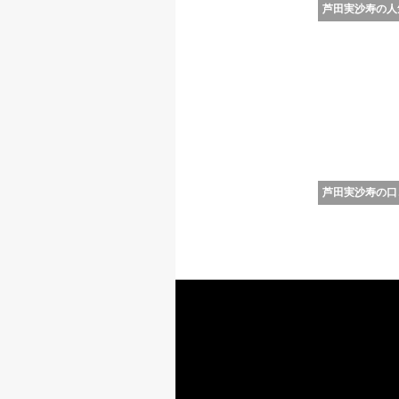
芦田実沙寿の人
芦田実沙寿の口