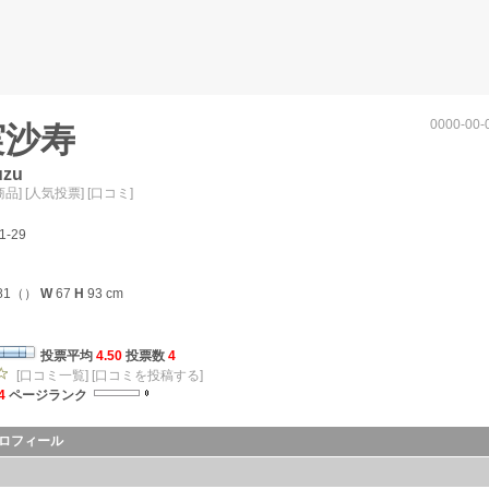
0000-00-
実沙寿
uzu
商品]
[人気投票]
[口コミ]
1-29
81（）
W
67
H
93 cm
投票平均
4.50
投票数
4
[口コミ一覧]
[口コミを投稿する]
4
ページランク
ロフィール