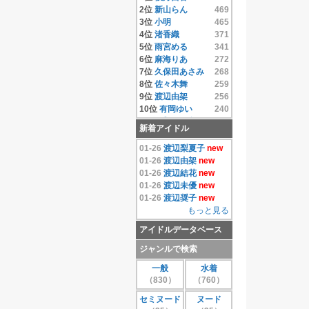
14位
相澤仁美
4.33
2位
新山らん
469
15位
相沢まき
4.33
3位
小明
465
16位
逢沢りな
4.33
4位
渚香織
371
17位
相原みぃ
4.33
5位
雨宮める
341
18位
相原美咲
4.33
6位
麻海りあ
272
19位
秋元結衣
4.33
7位
久保田あさみ
268
20位
雨宮める
4.33
8位
佐々木舞
259
21位
有岡ゆい
4.33
9位
渡辺由架
256
22位
安藤遥
4.33
10位
有岡ゆい
240
23位
いいむれまさき
11位
千原こずえ
237
新着アイドル
4.33
12位
尾崎ナナ
235
24位
生田善子
4.33
13位
片瀬桃
220
01-26
渡辺梨夏子
new
25位
入矢麻衣
4.33
14位
水樹たま
214
01-26
渡辺由架
new
26位
鵜飼りえ
4.33
15位
遠藤あやの
208
01-26
渡辺結花
new
27位
蛯原天
4.33
16位
麻倉みな
171
01-26
渡辺未優
new
28位
和葉みれい
4.33
17位
上原真央
155
01-26
渡辺奨子
new
29位
栗原みさ
4.33
18位
島本里沙
152
もっと見る
30位
末永みゆ
4.33
19位
團遥香
147
アイドルデータベース
もっと見る
20位
安西かな
131
21位
芦田実沙寿
126
ジャンルで検索
22位
鮎川穂乃果
126
一般
水着
23位
手束真知子
124
（830）
（760）
24位
伊達あい
123
25位
大崎由希
115
セミヌード
ヌード
26位
鈴木あきえ
115