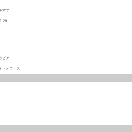
みすず
1-29
ラビア
ト・オフィス