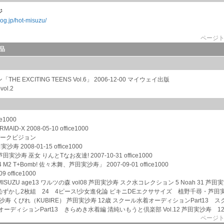
ジ
log.jp/hot-misuzu/
ページ
品
E EXCITING TEENS Vol.6」 2006-12-00 マイウェイ出版
ol.2
ce1000
D-X 2008-05-10 office1000
 スパークビジョン
実沙寿 2008-01-15 office1000
 芦田実沙寿 巫女 りんとTなお友達! 2007-10-31 office1000
4 M2 T+Bomb! 佐々木舞、芦田実沙寿」 2007-09-01 office1000
9 office1000
1 MISUZU age13 ワルツの森 vol08 芦田実沙寿 スク水コレクション 5 Noah 31 芦
ずかし2枚組 24 4ピース!少女進化論 ビキニDEエクササイズ 植野千尋・芦田実
沙寿 くびれ（KUBIRE） 芦田実沙寿 12歳 スクール水着オーディションPart13 
ーディションPart13 きらめき水着編 清純いもうと倶楽部 Vol.12 芦田実沙寿 1
ページ