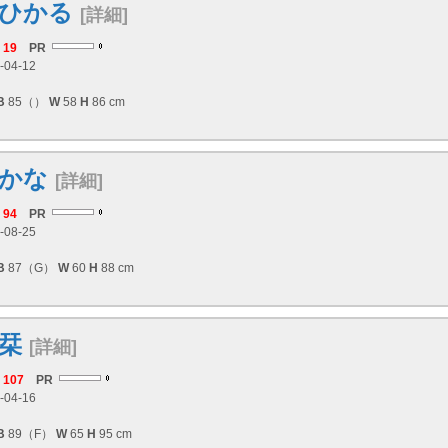
ひかる
[詳細]
19
PR
-04-12
B
85（）
W
58
H
86 cm
かな
[詳細]
94
PR
-08-25
B
87（G）
W
60
H
88 cm
栞
[詳細]
107
PR
-04-16
B
89（F）
W
65
H
95 cm