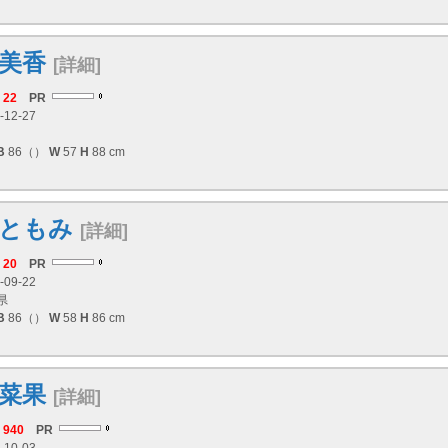
美香
[詳細]
22
PR
-12-27
B
86（）
W
57
H
88 cm
ともみ
[詳細]
20
PR
-09-22
県
B
86（）
W
58
H
86 cm
菜果
[詳細]
940
PR