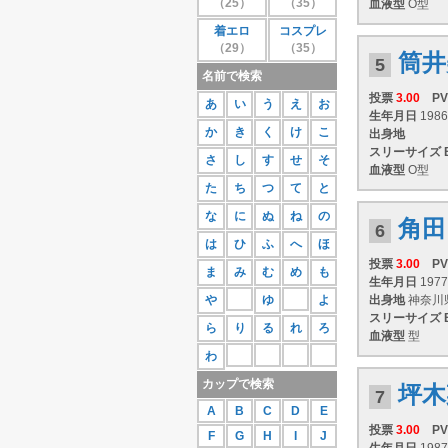
（25）
（35）
血液型
O型
27位
蒼井さや
111
着エロ
コスプレ
28位
紗那
109
（29）
（35）
29位
相原美咲
107
筒井
5
30位
桜庭あつこ
106
名前で検索
もっと見る
投票
3.00
PV
あ
い
う
え
お
生年月日
1986
か
き
く
け
こ
出身地
スリーサイズ
さ
し
す
せ
そ
血液型
O型
た
ち
つ
て
と
な
に
ぬ
ね
の
角田
6
は
ひ
ふ
へ
ほ
投票
3.00
PV
ま
み
む
め
も
生年月日
1977
や
ゆ
よ
出身地
神奈川
スリーサイズ
ら
り
る
れ
ろ
血液型
型
わ
カップで検索
坪木
7
A
B
C
D
E
投票
3.00
PV
F
G
H
I
J