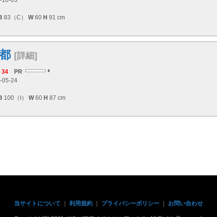
-10-03
B
83（C）
W
60
H
91 cm
都
[詳細]
34
PR
-05-24
B
100（I）
W
60
H
87 cm
当サイトについて
｜
利用規約
｜
プライバシーポリシー
｜
お問い合わせ