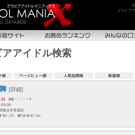
グラビア
ビアアイドル検索
舞
[詳細]
33
PR
-09-06
県横浜市青葉区
B
90（G）
W
58
H
87 cm