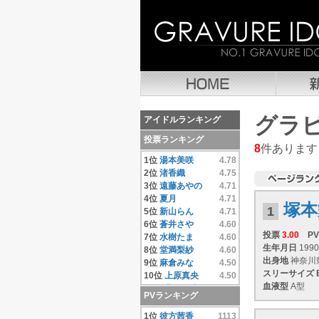
グラ
アイドルランキング
投票ランキング
8
件あります
1位
湯本美咲
4.78
2位
渚香織
4.75
3位
遠藤あやの
4.71
4位
夏月
4.71
塚本
1
5位
新山らん
4.71
6位
蒼井さや
4.60
投票
3.00
PV
7位
水樹たま
4.60
生年月日
1990
8位
堂満梨紗
4.60
出身地
神奈川
9位
麻倉みな
4.50
スリーサイズ
10位
上原真央
4.50
血液型
A型
11位
豊田果歩
4.50
PVランキング
12位
小池唯
4.50
13位
彼方茜香
4.40
1位
彼方茜香
1113