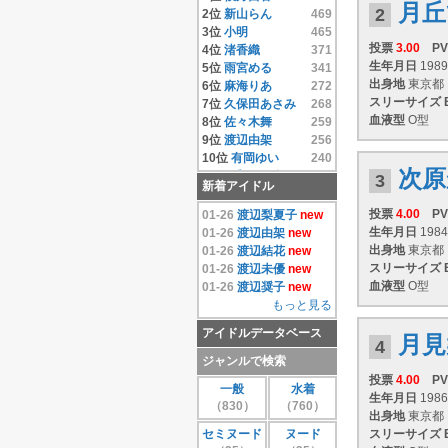
月丘
14位
相澤仁美
4.33
2
2位
新山らん
469
15位
相沢まき
4.33
3位
小明
465
16位
逢沢りな
4.33
投票
3.00
PV
4位
渚香織
371
17位
相原みぃ
4.33
生年月日
1989
5位
雨宮める
341
18位
相原美咲
4.33
出身地
東京都
6位
麻海りあ
272
19位
秋元結衣
4.33
スリーサイズ
7位
久保田あさみ
268
20位
雨宮める
4.33
血液型
O型
8位
佐々木舞
259
21位
有岡ゆい
4.33
9位
渡辺由架
256
22位
安藤遥
4.33
10位
有岡ゆい
240
次原
23位
いいむれまさき
11位
千原こずえ
237
3
新着アイドル
4.33
12位
尾崎ナナ
235
24位
生田善子
4.33
13位
片瀬桃
220
投票
4.00
PV
01-26
渡辺梨夏子
new
25位
入矢麻衣
4.33
14位
水樹たま
214
生年月日
1984
01-26
渡辺由架
new
26位
鵜飼りえ
4.33
15位
遠藤あやの
208
出身地
東京都
01-26
渡辺結花
new
27位
蛯原天
4.33
16位
麻倉みな
171
スリーサイズ
01-26
渡辺未優
new
28位
和葉みれい
4.33
17位
上原真央
155
血液型
O型
01-26
渡辺奨子
new
29位
栗原みさ
4.33
18位
島本里沙
152
もっと見る
30位
末永みゆ
4.33
19位
團遥香
147
アイドルデータベース
もっと見る
20位
安西かな
131
月見
4
21位
芦田実沙寿
126
ジャンルで検索
22位
鮎川穂乃果
126
投票
4.00
PV
一般
水着
23位
手束真知子
124
生年月日
1986
（830）
（760）
24位
伊達あい
123
出身地
東京都
25位
大崎由希
115
セミヌード
ヌード
スリーサイズ
26位
鈴木あきえ
115