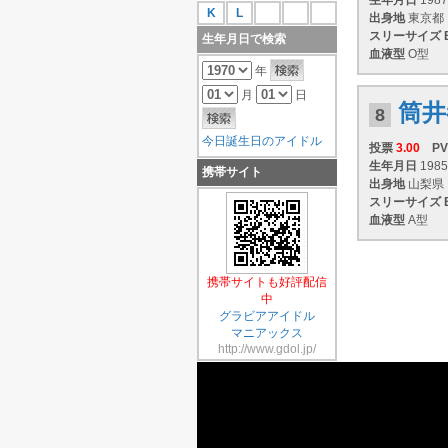
生年月日
1987
K
L
出身地
東京都
スリーサイズ
生年月日で検索
血液型
O型
年
月
日
筒井
8
今日誕生日のアイドル
投票
3.00
PV
生年月日
1985
携帯サイト
出身地
山梨県
スリーサイズ
血液型
A型
携帯サイトも好評配信
中
グラビアアイドル
マニアックス
http://www.gdol.jp/