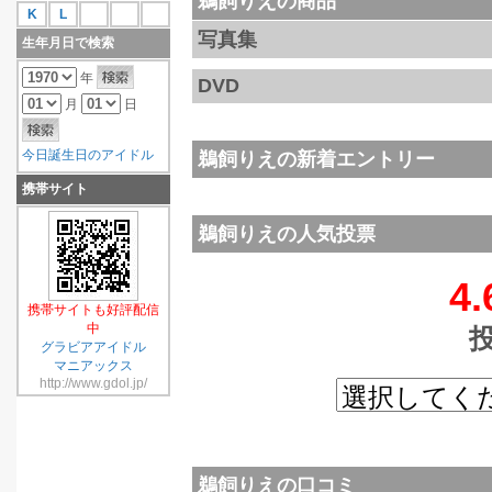
鵜飼りえの商品
K
L
写真集
生年月日で検索
年
DVD
月
日
今日誕生日のアイドル
鵜飼りえの新着エントリー
携帯サイト
鵜飼りえの人気投票
4.
携帯サイトも好評配信
中
グラビアアイドル
マニアックス
http://www.gdol.jp/
鵜飼りえの口コミ