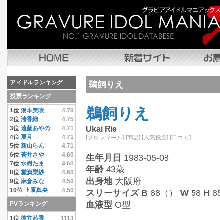
アイドルランキング
鵜飼りえ
投票ランキング
鵜飼りえ
1位
湯本美咲
4.78
2位
渚香織
4.75
3位
遠藤あやの
4.71
Ukai Rie
4位
夏月
4.71
[プロフィール]
[商品]
[人気投票]
[口コミ]
5位
新山らん
4.71
6位
蒼井さや
4.60
生年月日
1983-05-08
7位
水樹たま
4.60
年齢
43歳
8位
堂満梨紗
4.60
出身地
大阪府
9位
麻倉みな
4.50
10位
上原真央
4.50
スリーサイズ
B
88（）
W
58
H
8
11位
豊田果歩
4.50
血液型
O型
PVランキング
12位
小池唯
4.50
13位
彼方茜香
4.40
1位
彼方茜香
1113