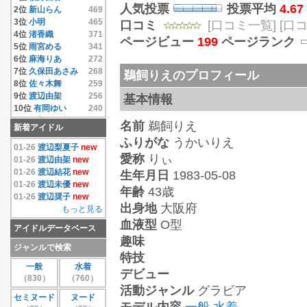
人気投票
投票平均
4.67
14位
相澤仁美
4.33
2位
新山らん
469
15位
相沢まき
4.33
3位
小明
465
口コミ
[口コミ一覧]
[口
16位
逢沢りな
4.33
4位
渚香織
371
ページビュー
199
ページランク
17位
相原みぃ
4.33
5位
雨宮める
341
18位
相原美咲
4.33
6位
麻海りあ
272
19位
秋元結衣
4.33
7位
久保田あさみ
268
鵜飼りえのプロフィール
20位
雨宮める
4.33
8位
佐々木舞
259
21位
有岡ゆい
4.33
9位
渡辺由架
256
基本情報
22位
安藤遥
4.33
10位
有岡ゆい
240
23位
いいむれまさき
11位
千原こずえ
237
名前
鵜飼りえ
新着アイドル
4.33
12位
尾崎ナナ
235
ふりがな
うかいりえ
24位
生田善子
4.33
13位
片瀬桃
220
01-26
渡辺梨夏子
new
25位
入矢麻衣
4.33
愛称
りぃ
14位
水樹たま
214
01-26
渡辺由架
new
26位
鵜飼りえ
4.33
15位
遠藤あやの
208
01-26
渡辺結花
new
生年月日
1983-05-08
27位
蛯原天
4.33
16位
麻倉みな
171
01-26
渡辺未優
new
年齢
43歳
28位
和葉みれい
4.33
17位
上原真央
155
01-26
渡辺奨子
new
29位
栗原みさ
4.33
出身地
大阪府
18位
島本里沙
152
もっと見る
30位
末永みゆ
4.33
19位
團遥香
147
血液型
O型
アイドルデータベース
もっと見る
20位
安西かな
131
趣味
21位
芦田実沙寿
126
ジャンルで検索
特技
22位
鮎川穂乃果
126
一般
水着
23位
手束真知子
124
デビュー
（830）
（760）
24位
伊達あい
123
活動ジャンル
グラビア
25位
大崎由希
115
セミヌード
ヌード
26位
鈴木あきえ
115