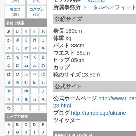
モデル内容
一般
,
水着
（25）
（35）
27位
蒼井さや
111
所属事務所
トータルベネフィッ
着エロ
コスプレ
28位
紗那
109
（29）
（35）
29位
相原美咲
107
公称サイズ
30位
桜庭あつこ
106
名前で検索
もっと見る
身長
160cm
あ
い
う
え
お
体重
kg
か
き
く
け
こ
バスト
88cm
さ
し
す
せ
そ
ウエスト
58cm
た
ち
つ
て
と
ヒップ
85cm
な
に
ぬ
ね
の
カップ
靴のサイズ
23.5cm
は
ひ
ふ
へ
ほ
ま
み
む
め
も
公式サイト
や
ゆ
よ
公式ホームページ
http://www.t-be
ら
り
る
れ
ろ
23.html
わ
ブログ
http://ameblo.jp/ukairie
カップで検索
ツイッター
A
B
C
D
E
F
G
H
I
J