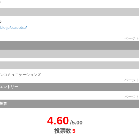
m
ジ
blo.jp/ottsuotsu/
ページ
0 ラインコミュニケーションズ
ページ
エントリー
ページ
投票
4.60
/5.00
投票数
5