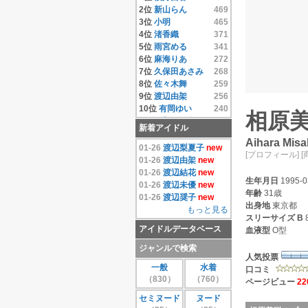
14位
相澤仁美
4.33
2位
新山らん
469
15位
相沢まき
4.33
3位
小明
465
16位
逢沢りな
4.33
4位
渚香織
371
17位
相原みぃ
4.33
5位
雨宮める
341
18位
相原美咲
4.33
6位
麻海りあ
272
19位
秋元結衣
4.33
7位
久保田あさみ
268
20位
雨宮める
4.33
8位
佐々木舞
259
21位
有岡ゆい
4.33
9位
渡辺由架
256
22位
安藤遥
4.33
10位
有岡ゆい
240
相原
23位
いいむれまさき
11位
千原こずえ
237
新着アイドル
4.33
12位
尾崎ナナ
235
Aihara Misa
24位
生田善子
4.33
13位
片瀬桃
220
01-26
渡辺梨夏子
new
[プロフィール]
[
25位
入矢麻衣
4.33
14位
水樹たま
214
01-26
渡辺由架
new
26位
鵜飼りえ
4.33
15位
遠藤あやの
208
01-26
渡辺結花
new
27位
蛯原天
4.33
生年月日
1995-0
16位
麻倉みな
171
01-26
渡辺未優
new
28位
和葉みれい
4.33
年齢
31歳
17位
上原真央
155
01-26
渡辺奨子
new
29位
栗原みさ
4.33
出身地
東京都
18位
島本里沙
152
もっと見る
30位
末永みゆ
4.33
スリーサイズ
B
19位
團遥香
147
アイドルデータベース
もっと見る
血液型
O型
20位
安西かな
131
21位
芦田実沙寿
126
ジャンルで検索
22位
鮎川穂乃果
126
人気投票
一般
水着
23位
手束真知子
124
口コミ
（830）
（760）
24位
伊達あい
123
ページビュー
22
25位
大崎由希
115
セミヌード
ヌード
26位
鈴木あきえ
115