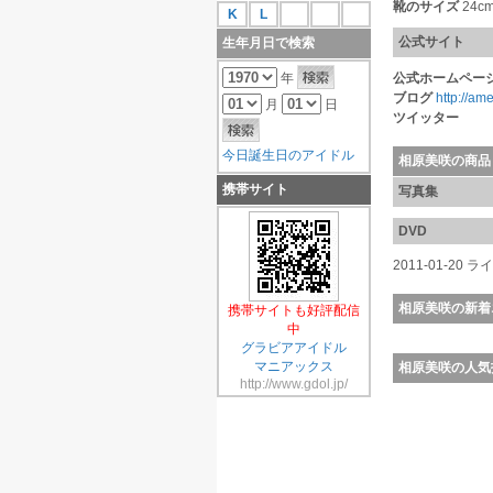
靴のサイズ
24c
K
L
公式サイト
生年月日で検索
年
公式ホームペー
ブログ
http://ame
月
日
ツイッター
今日誕生日のアイドル
相原美咲の商品
携帯サイト
写真集
DVD
2011-01-2
相原美咲の新着
携帯サイトも好評配信
中
グラビアアイドル
マニアックス
相原美咲の人気
http://www.gdol.jp/