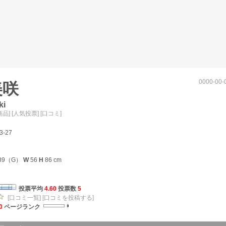
0000-00-
美咲
ki
商品]
[人気投票]
[口コミ]
3-27
89（G）
W
56
H
86 cm
投票平均
4.60
投票数
5
[口コミ一覧]
[口コミを投稿する]
0
ページランク