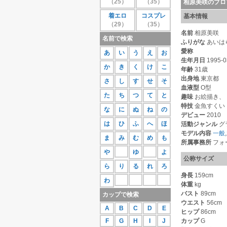
（25）
（35）
相原美咲のプロ
27位
蒼井さや
111
着エロ
コスプレ
基本情報
28位
紗那
109
（29）
（35）
29位
相原美咲
107
名前
相原美咲
30位
桜庭あつこ
106
名前で検索
ふりがな
あいは
もっと見る
愛称
あ
い
う
え
お
生年月日
1995-0
か
き
く
け
こ
年齢
31歳
出身地
東京都
さ
し
す
せ
そ
血液型
O型
た
ち
つ
て
と
趣味
お絵描き、
特技
金魚すくい
な
に
ぬ
ね
の
デビュー
2010
は
ひ
ふ
へ
ほ
活動ジャンル
グ
モデル内容
一般
,
ま
み
む
め
も
所属事務所
フォ
や
ゆ
よ
公称サイズ
ら
り
る
れ
ろ
身長
159cm
わ
体重
kg
バスト
89cm
カップで検索
ウエスト
56cm
A
B
C
D
E
ヒップ
86cm
F
G
H
I
J
カップ
G