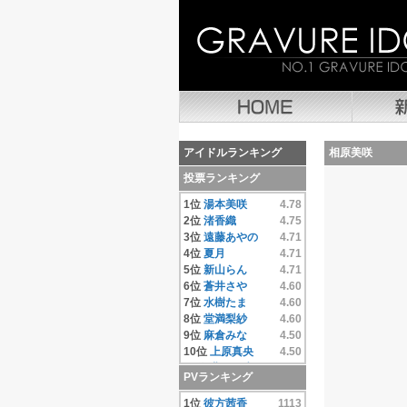
アイドルランキング
相原美咲
投票ランキング
1位
湯本美咲
4.78
2位
渚香織
4.75
3位
遠藤あやの
4.71
4位
夏月
4.71
5位
新山らん
4.71
6位
蒼井さや
4.60
7位
水樹たま
4.60
8位
堂満梨紗
4.60
9位
麻倉みな
4.50
10位
上原真央
4.50
11位
豊田果歩
4.50
PVランキング
12位
小池唯
4.50
13位
彼方茜香
4.40
1位
彼方茜香
1113