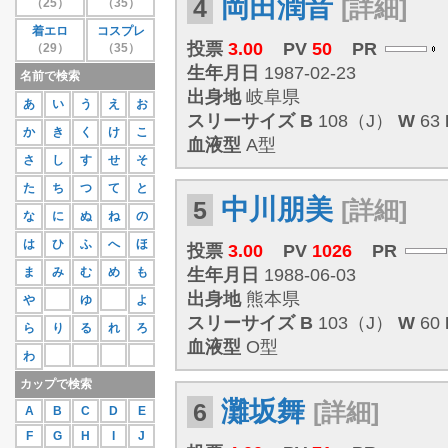
岡田潤音
4
[詳細]
（25）
（35）
27位
蒼井さや
111
着エロ
コスプレ
28位
紗那
109
投票
3.00
PV
50
PR
（29）
（35）
29位
相原美咲
107
30位
桜庭あつこ
106
生年月日
1987-02-23
名前で検索
もっと見る
出身地
岐阜県
あ
い
う
え
お
スリーサイズ
B
108（J）
W
63
か
き
く
け
こ
血液型
A型
さ
し
す
せ
そ
た
ち
つ
て
と
中川朋美
5
[詳細]
な
に
ぬ
ね
の
は
ひ
ふ
へ
ほ
投票
3.00
PV
1026
PR
ま
み
む
め
も
生年月日
1988-06-03
出身地
熊本県
や
ゆ
よ
スリーサイズ
B
103（J）
W
60
ら
り
る
れ
ろ
血液型
O型
わ
カップで検索
灘坂舞
6
[詳細]
A
B
C
D
E
F
G
H
I
J