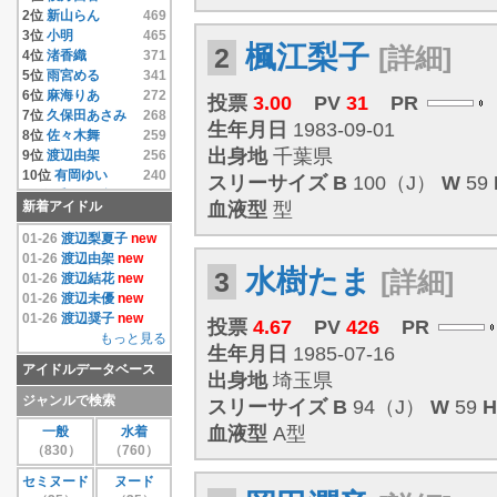
14位
相澤仁美
4.33
2位
新山らん
469
15位
相沢まき
4.33
3位
小明
465
楓江梨子
2
[詳細]
16位
逢沢りな
4.33
4位
渚香織
371
17位
相原みぃ
4.33
5位
雨宮める
341
18位
相原美咲
4.33
6位
麻海りあ
272
投票
3.00
PV
31
PR
19位
秋元結衣
4.33
7位
久保田あさみ
268
生年月日
1983-09-01
20位
雨宮める
4.33
8位
佐々木舞
259
21位
有岡ゆい
4.33
出身地
千葉県
9位
渡辺由架
256
22位
安藤遥
4.33
10位
有岡ゆい
240
スリーサイズ
B
100（J）
W
59
23位
いいむれまさき
11位
千原こずえ
237
新着アイドル
血液型
型
4.33
12位
尾崎ナナ
235
24位
生田善子
4.33
13位
片瀬桃
220
01-26
渡辺梨夏子
new
25位
入矢麻衣
4.33
14位
水樹たま
214
01-26
渡辺由架
new
26位
鵜飼りえ
4.33
水樹たま
3
[詳細]
15位
遠藤あやの
208
01-26
渡辺結花
new
27位
蛯原天
4.33
16位
麻倉みな
171
01-26
渡辺未優
new
28位
和葉みれい
4.33
17位
上原真央
155
01-26
渡辺奨子
new
投票
4.67
PV
426
PR
29位
栗原みさ
4.33
18位
島本里沙
152
もっと見る
生年月日
1985-07-16
30位
末永みゆ
4.33
19位
團遥香
147
アイドルデータベース
もっと見る
20位
安西かな
131
出身地
埼玉県
21位
芦田実沙寿
126
ジャンルで検索
スリーサイズ
B
94（J）
W
59
H
22位
鮎川穂乃果
126
血液型
A型
一般
水着
23位
手束真知子
124
（830）
（760）
24位
伊達あい
123
25位
大崎由希
115
セミヌード
ヌード
26位
鈴木あきえ
115