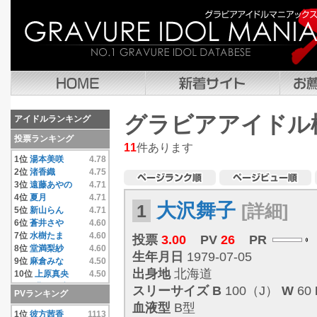
グラビアアイドル
アイドルランキング
投票ランキング
11
件あります
1位
湯本美咲
4.78
2位
渚香織
4.75
3位
遠藤あやの
4.71
4位
夏月
4.71
大沢舞子
1
[詳細]
5位
新山らん
4.71
6位
蒼井さや
4.60
7位
水樹たま
4.60
投票
3.00
PV
26
PR
8位
堂満梨紗
4.60
生年月日
1979-07-05
9位
麻倉みな
4.50
出身地
北海道
10位
上原真央
4.50
11位
豊田果歩
4.50
スリーサイズ
B
100（J）
W
60
PVランキング
12位
小池唯
4.50
血液型
B型
13位
彼方茜香
4.40
1位
彼方茜香
1113