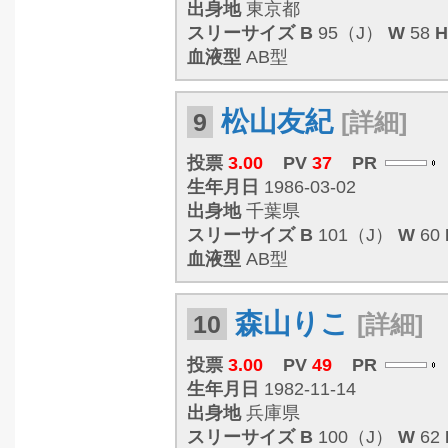
出身地
東京都
スリーサイズ
B
95（J）
W
58
H
血液型
AB型
松山友紀
9
[詳細]
投票
3.00
PV
37
PR
生年月日
1986-03-02
出身地
千葉県
スリーサイズ
B
101（J）
W
60
血液型
AB型
森山りこ
10
[詳細]
投票
3.00
PV
49
PR
生年月日
1982-11-14
出身地
兵庫県
スリーサイズ
B
100（J）
W
62