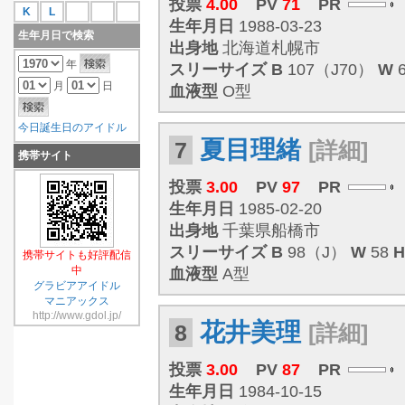
投票
4.00
PV
71
PR
K
L
生年月日
1988-03-23
生年月日で検索
出身地
北海道札幌市
年
スリーサイズ
B
107（J70）
W
月
日
血液型
O型
今日誕生日のアイドル
夏目理緒
7
[詳細]
携帯サイト
投票
3.00
PV
97
PR
生年月日
1985-02-20
出身地
千葉県船橋市
スリーサイズ
B
98（J）
W
58
H
携帯サイトも好評配信
中
血液型
A型
グラビアアイドル
マニアックス
http://www.gdol.jp/
花井美理
8
[詳細]
投票
3.00
PV
87
PR
生年月日
1984-10-15