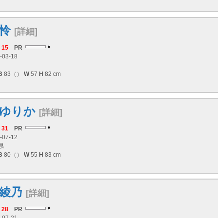
怜
[詳細]
15
PR
-03-18
B
83（）
W
57
H
82 cm
ゆりか
[詳細]
31
PR
-07-12
県
B
80（）
W
55
H
83 cm
綾乃
[詳細]
28
PR