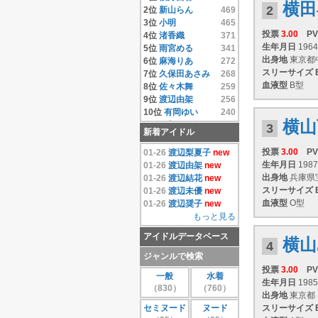
横田
14位
相澤仁美
4.33
2
2位
新山らん
469
15位
相沢まき
4.33
3位
小明
465
16位
逢沢りな
4.33
投票
3.00
PV
4位
渚香織
371
17位
相原みぃ
4.33
生年月日
1964
5位
雨宮める
341
18位
相原美咲
4.33
出身地
東京都
6位
麻海りあ
272
19位
秋元結衣
4.33
スリーサイズ
7位
久保田あさみ
268
20位
雨宮める
4.33
血液型
B型
8位
佐々木舞
259
21位
有岡ゆい
4.33
9位
渡辺由架
256
22位
安藤遥
4.33
10位
有岡ゆい
240
横山
23位
いいむれまさき
11位
千原こずえ
237
3
新着アイドル
4.33
12位
尾崎ナナ
235
24位
生田善子
4.33
13位
片瀬桃
220
投票
3.00
PV
01-26
渡辺梨夏子
new
25位
入矢麻衣
4.33
14位
水樹たま
214
生年月日
1987
01-26
渡辺由架
new
26位
鵜飼りえ
4.33
15位
遠藤あやの
208
出身地
兵庫県
01-26
渡辺結花
new
27位
蛯原天
4.33
16位
麻倉みな
171
スリーサイズ
01-26
渡辺未優
new
28位
和葉みれい
4.33
17位
上原真央
155
血液型
O型
01-26
渡辺奨子
new
29位
栗原みさ
4.33
18位
島本里沙
152
もっと見る
30位
末永みゆ
4.33
19位
團遥香
147
アイドルデータベース
もっと見る
20位
安西かな
131
横山
4
21位
芦田実沙寿
126
ジャンルで検索
22位
鮎川穂乃果
126
投票
3.00
PV
一般
水着
23位
手束真知子
124
生年月日
1985
（830）
（760）
24位
伊達あい
123
出身地
東京都
25位
大崎由希
115
セミヌード
ヌード
スリーサイズ
26位
鈴木あきえ
115