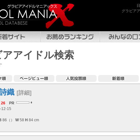
グラビア
ビアアイドル検索
す
詩織
[詳細]
26
PR
-12-15
B
86（）
W
58
H
84 cm