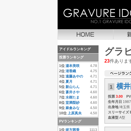
グラ
アイドルランキング
投票ランキング
23
件ありま
1位
湯本美咲
4.78
2位
渚香織
4.75
3位
遠藤あやの
4.71
4位
夏月
4.71
横井
1
5位
新山らん
4.71
6位
蒼井さや
4.60
投票
3.00
PV
7位
水樹たま
4.60
生年月日
1987
8位
堂満梨紗
4.60
出身地
埼玉県
9位
麻倉みな
4.50
スリーサイズ
10位
上原真央
4.50
血液型
A型
11位
豊田果歩
4.50
PVランキング
12位
小池唯
4.50
13位
彼方茜香
4.40
1位
彼方茜香
1113