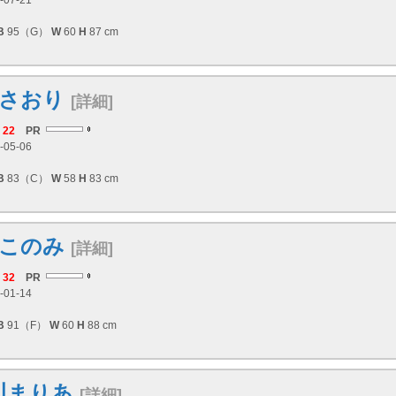
-07-21
B
95（G）
W
60
H
87 cm
さおり
[詳細]
22
PR
-05-06
B
83（C）
W
58
H
83 cm
このみ
[詳細]
32
PR
-01-14
B
91（F）
W
60
H
88 cm
川まりあ
[詳細]