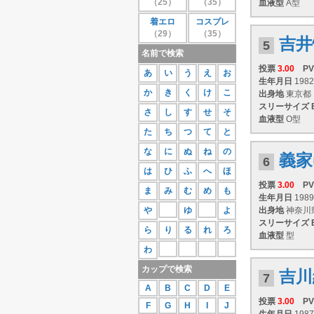
（25）
（35）
血液型
A型
27位
蒼井さや
111
着エロ
コスプレ
28位
紗那
109
（29）
（35）
29位
相原美咲
107
吉井
5
30位
桜庭あつこ
106
名前で検索
もっと見る
投票
3.00
PV
あ
い
う
え
お
生年月日
1982
か
き
く
け
こ
出身地
東京都
スリーサイズ
さ
し
す
せ
そ
血液型
O型
た
ち
つ
て
と
な
に
ぬ
ね
の
義家
6
は
ひ
ふ
へ
ほ
投票
3.00
PV
ま
み
む
め
も
生年月日
1989
や
ゆ
よ
出身地
神奈川
スリーサイズ
ら
り
る
れ
ろ
血液型
型
わ
カップで検索
吉川
7
A
B
C
D
E
投票
3.00
PV
F
G
H
I
J