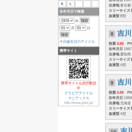
生年月日
1987
K
L
出身地
東京都
スリーサイズ
生年月日で検索
血液型
B型
年
月
日
吉川
8
今日誕生日のアイドル
投票
3.00
PV
生年月日
1987
携帯サイト
出身地
愛知県
スリーサイズ
血液型
A型
吉川
9
携帯サイトも好評配信
中
投票
3.00
PV
グラビアアイドル
生年月日
1989
マニアックス
http://www.gdol.jp/
出身地
北海道
スリーサイズ
血液型
A型
吉
10