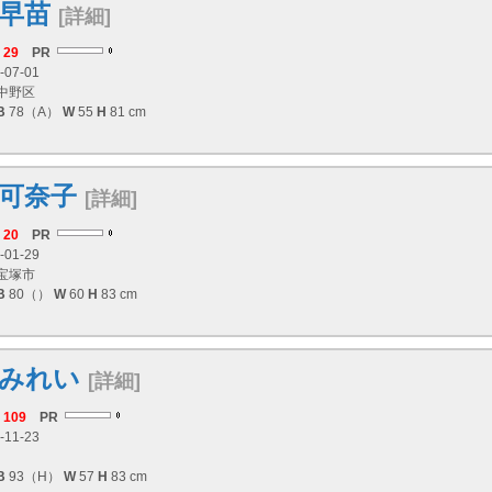
早苗
[詳細]
29
PR
-07-01
中野区
B
78（A）
W
55
H
81 cm
可奈子
[詳細]
20
PR
-01-29
宝塚市
B
80（）
W
60
H
83 cm
みれい
[詳細]
109
PR
-11-23
B
93（H）
W
57
H
83 cm