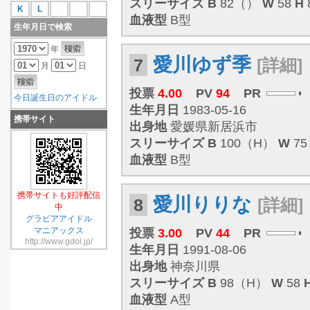
スリーサイズ
B
82（）
W
58
H
K
L
血液型
B型
生年月日で検索
年
愛川ゆず季
7
[詳細]
月
日
投票
4.00
PV
94
PR
今日誕生日のアイドル
生年月日
1983-05-16
携帯サイト
出身地
愛媛県新居浜市
スリーサイズ
B
100（H）
W
7
血液型
B型
携帯サイトも好評配信
愛川りりな
8
[詳細]
中
グラビアアイドル
マニアックス
投票
3.00
PV
44
PR
http://www.gdol.jp/
生年月日
1991-08-06
出身地
神奈川県
スリーサイズ
B
98（H）
W
58
血液型
A型