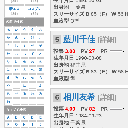
生年月日
1991-10-01
（25）
（35）
27位
蒼井さや
111
出身地
千葉県
着エロ
コスプレ
28位
紗那
109
スリーサイズ
B
85（F）
W
56
（29）
（35）
29位
相原美咲
107
30位
桜庭あつこ
106
血液型
O型
名前で検索
もっと見る
あ
い
う
え
お
藍川千佳
5
[詳細]
か
き
く
け
こ
さ
し
す
せ
そ
投票
3.00
PV
27
PR
た
ち
つ
て
と
生年月日
1990-03-08
な
に
ぬ
ね
の
出身地
福井県
は
ひ
ふ
へ
ほ
スリーサイズ
B
83（E）
W
58
ま
み
む
め
も
血液型
型
や
ゆ
よ
ら
り
る
れ
ろ
相川友希
6
[詳細]
わ
投票
4.00
PV
82
PR
カップで検索
生年月日
1984-09-23
A
B
C
D
E
出身地
千葉県
F
G
H
I
J