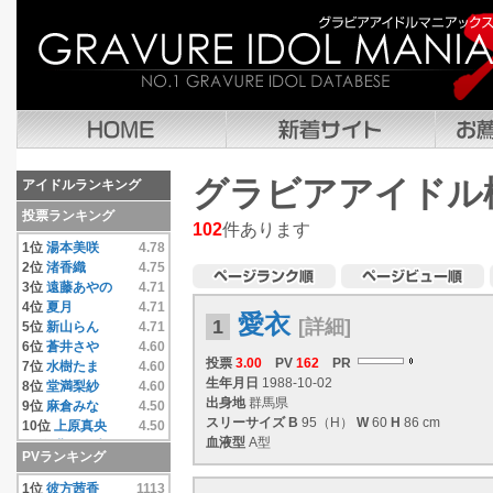
グラビアアイドル
アイドルランキング
投票ランキング
102
件あります
1位
湯本美咲
4.78
2位
渚香織
4.75
3位
遠藤あやの
4.71
4位
夏月
4.71
愛衣
1
[詳細]
5位
新山らん
4.71
6位
蒼井さや
4.60
投票
3.00
PV
162
PR
7位
水樹たま
4.60
生年月日
1988-10-02
8位
堂満梨紗
4.60
出身地
群馬県
9位
麻倉みな
4.50
スリーサイズ
B
95（H）
W
60
H
86 cm
10位
上原真央
4.50
血液型
A型
11位
豊田果歩
4.50
PVランキング
12位
小池唯
4.50
13位
彼方茜香
4.40
1位
彼方茜香
1113