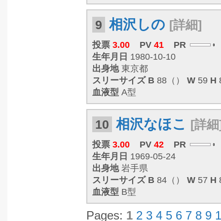
相沢しの
9
[詳細]
投票
3.00
PV
41
PR
生年月日
1980-10-10
出身地
東京都
スリーサイズ
B
88（）
W
59
H
血液型
A型
相沢なほこ
10
[詳細
投票
3.00
PV
42
PR
生年月日
1969-05-24
出身地
岩手県
スリーサイズ
B
84（）
W
57
H
血液型
B型
Pages:
1
2
3
4
5
6
7
8
9