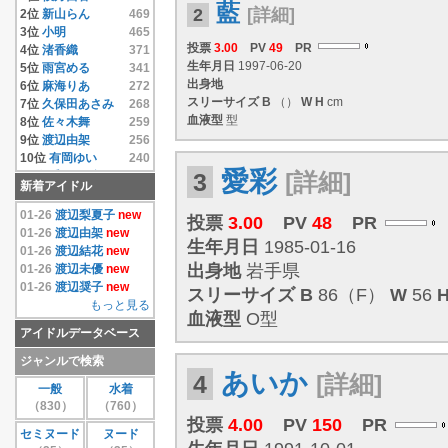
藍
14位
相澤仁美
4.33
2
[詳細]
2位
新山らん
469
15位
相沢まき
4.33
3位
小明
465
16位
逢沢りな
4.33
投票
3.00
PV
49
PR
4位
渚香織
371
17位
相原みぃ
4.33
生年月日
1997-06-20
5位
雨宮める
341
18位
相原美咲
4.33
出身地
6位
麻海りあ
272
19位
秋元結衣
4.33
スリーサイズ
B
（）
W
H
cm
7位
久保田あさみ
268
20位
雨宮める
4.33
血液型
型
8位
佐々木舞
259
21位
有岡ゆい
4.33
9位
渡辺由架
256
22位
安藤遥
4.33
10位
有岡ゆい
240
23位
いいむれまさき
愛彩
3
[詳細]
11位
千原こずえ
237
新着アイドル
4.33
12位
尾崎ナナ
235
24位
生田善子
4.33
13位
片瀬桃
220
01-26
渡辺梨夏子
new
投票
3.00
PV
48
PR
25位
入矢麻衣
4.33
14位
水樹たま
214
01-26
渡辺由架
new
生年月日
1985-01-16
26位
鵜飼りえ
4.33
15位
遠藤あやの
208
01-26
渡辺結花
new
27位
蛯原天
4.33
16位
麻倉みな
171
出身地
岩手県
01-26
渡辺未優
new
28位
和葉みれい
4.33
17位
上原真央
155
01-26
渡辺奨子
new
スリーサイズ
B
86（F）
W
56
29位
栗原みさ
4.33
18位
島本里沙
152
もっと見る
血液型
O型
30位
末永みゆ
4.33
19位
團遥香
147
アイドルデータベース
もっと見る
20位
安西かな
131
21位
芦田実沙寿
126
ジャンルで検索
22位
鮎川穂乃果
126
あいか
4
[詳細]
一般
水着
23位
手束真知子
124
（830）
（760）
24位
伊達あい
123
投票
4.00
PV
150
PR
25位
大崎由希
115
セミヌード
ヌード
26位
鈴木あきえ
115