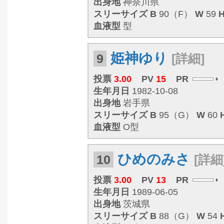
出身地
神奈川県
スリーサイズ
B
90（F）
W
59
血液型
型
姫神ゆり
9
[詳細]
投票
3.00
PV
15
PR
生年月日
1982-10-08
出身地
岩手県
スリーサイズ
B
95（G）
W
60
血液型
O型
ひめのみさ
10
[詳細
投票
3.00
PV
13
PR
生年月日
1989-06-05
出身地
茨城県
スリーサイズ
B
88（G）
W
54