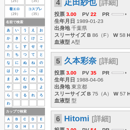
疋田紗也
4
[詳細]
（25）
（35）
27位
蒼井さや
111
着エロ
コスプレ
28位
紗那
109
投票
3.00
PV
22
PR
（29）
（35）
29位
相原美咲
107
30位
桜庭あつこ
106
生年月日
1989-01-23
名前で検索
もっと見る
出身地
千葉県
あ
い
う
え
お
スリーサイズ
B
86（F）
W
58
か
き
く
け
こ
血液型
A型
さ
し
す
せ
そ
た
ち
つ
て
と
久本彩奈
5
[詳細]
な
に
ぬ
ね
の
は
ひ
ふ
へ
ほ
投票
3.00
PV
35
PR
ま
み
む
め
も
生年月日
1988-04-06
出身地
東京都
や
ゆ
よ
スリーサイズ
B
75（A）
W
57
ら
り
る
れ
ろ
血液型
型
わ
カップで検索
Hitomi
6
[詳細]
A
B
C
D
E
F
G
H
I
J