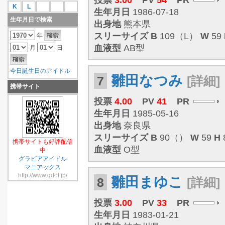
投票
3.00
PV
54
PR
K
L
生年月日
1986-07-18
生年月日で検索
出身地
熊本県
スリーサイズ
B
109（L）
W
59
年
血液型
AB型
月
日
今日誕生日のアイドル
雛田なつみ
7
[詳細]
携帯サイト
投票
4.00
PV
41
PR
生年月日
1985-05-16
出身地
奈良県
スリーサイズ
B
90（）
W
59
H
携帯サイトも好評配信
血液型
O型
中
グラビアアイドル
マニアックス
http://www.gdol.jp/
雛田まゆこ
8
[詳細]
投票
3.00
PV
33
PR
生年月日
1983-01-21