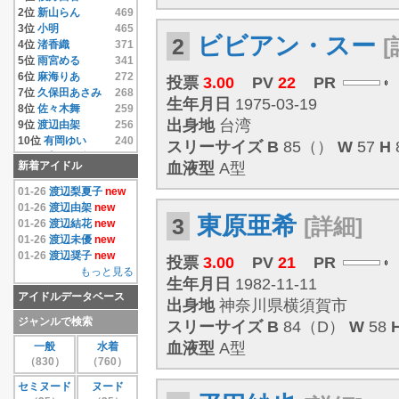
14位
相澤仁美
4.33
2位
新山らん
469
15位
相沢まき
4.33
3位
小明
465
ビビアン・スー
2
[
16位
逢沢りな
4.33
4位
渚香織
371
17位
相原みぃ
4.33
5位
雨宮める
341
18位
相原美咲
4.33
6位
麻海りあ
272
投票
3.00
PV
22
PR
19位
秋元結衣
4.33
7位
久保田あさみ
268
生年月日
1975-03-19
20位
雨宮める
4.33
8位
佐々木舞
259
21位
有岡ゆい
4.33
出身地
台湾
9位
渡辺由架
256
22位
安藤遥
4.33
10位
有岡ゆい
240
スリーサイズ
B
85（）
W
57
H
23位
いいむれまさき
11位
千原こずえ
237
新着アイドル
血液型
A型
4.33
12位
尾崎ナナ
235
24位
生田善子
4.33
13位
片瀬桃
220
01-26
渡辺梨夏子
new
25位
入矢麻衣
4.33
14位
水樹たま
214
01-26
渡辺由架
new
26位
鵜飼りえ
4.33
東原亜希
3
[詳細]
15位
遠藤あやの
208
01-26
渡辺結花
new
27位
蛯原天
4.33
16位
麻倉みな
171
01-26
渡辺未優
new
28位
和葉みれい
4.33
17位
上原真央
155
01-26
渡辺奨子
new
投票
3.00
PV
21
PR
29位
栗原みさ
4.33
18位
島本里沙
152
もっと見る
生年月日
1982-11-11
30位
末永みゆ
4.33
19位
團遥香
147
アイドルデータベース
もっと見る
20位
安西かな
131
出身地
神奈川県横須賀市
21位
芦田実沙寿
126
ジャンルで検索
スリーサイズ
B
84（D）
W
58
22位
鮎川穂乃果
126
血液型
A型
一般
水着
23位
手束真知子
124
（830）
（760）
24位
伊達あい
123
25位
大崎由希
115
セミヌード
ヌード
26位
鈴木あきえ
115