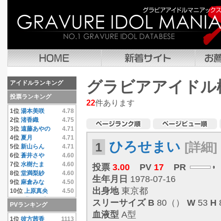
グラビアアイドル
アイドルランキング
投票ランキング
22
件あります
1位
湯本美咲
4.78
2位
渚香織
4.75
3位
遠藤あやの
4.71
4位
夏月
4.71
ひろせまい
1
[詳細]
5位
新山らん
4.71
6位
蒼井さや
4.60
7位
水樹たま
4.60
投票
3.00
PV
17
PR
8位
堂満梨紗
4.60
生年月日
1978-07-16
9位
麻倉みな
4.50
出身地
東京都
10位
上原真央
4.50
11位
豊田果歩
4.50
スリーサイズ
B
80（）
W
53
H
PVランキング
12位
小池唯
4.50
血液型
A型
13位
彼方茜香
4.40
1位
彼方茜香
1113