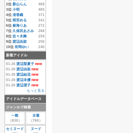
14位
相澤仁美
4.33
2位
新山らん
469
15位
相沢まき
4.33
3位
小明
465
16位
逢沢りな
4.33
4位
渚香織
371
17位
相原みぃ
4.33
5位
雨宮める
341
18位
相原美咲
4.33
6位
麻海りあ
272
19位
秋元結衣
4.33
7位
久保田あさみ
268
20位
雨宮める
4.33
8位
佐々木舞
259
21位
有岡ゆい
4.33
9位
渡辺由架
256
22位
安藤遥
4.33
10位
有岡ゆい
240
23位
いいむれまさき
11位
千原こずえ
237
新着アイドル
4.33
12位
尾崎ナナ
235
24位
生田善子
4.33
13位
片瀬桃
220
01-26
渡辺梨夏子
new
25位
入矢麻衣
4.33
14位
水樹たま
214
01-26
渡辺由架
new
26位
鵜飼りえ
4.33
15位
遠藤あやの
208
01-26
渡辺結花
new
27位
蛯原天
4.33
16位
麻倉みな
171
01-26
渡辺未優
new
28位
和葉みれい
4.33
17位
上原真央
155
01-26
渡辺奨子
new
29位
栗原みさ
4.33
18位
島本里沙
152
もっと見る
30位
末永みゆ
4.33
19位
團遥香
147
アイドルデータベース
もっと見る
20位
安西かな
131
21位
芦田実沙寿
126
ジャンルで検索
22位
鮎川穂乃果
126
一般
水着
23位
手束真知子
124
（830）
（760）
24位
伊達あい
123
25位
大崎由希
115
セミヌード
ヌード
26位
鈴木あきえ
115