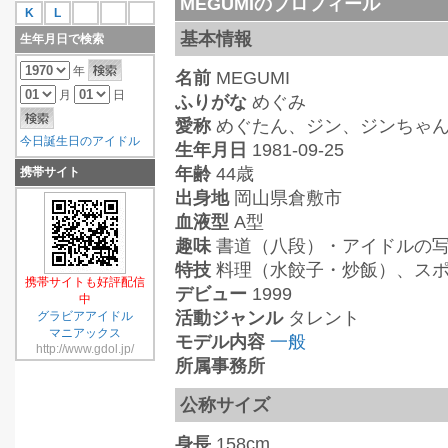
MEGUMIのプロフィール
K
L
基本情報
生年月日で検索
年
名前
MEGUMI
月
日
ふりがな
めぐみ
愛称
めぐたん、ジン、ジンちゃ
今日誕生日のアイドル
生年月日
1981-09-25
年齢
44歳
携帯サイト
出身地
岡山県倉敷市
血液型
A型
趣味
書道（八段）・アイドルの写
特技
料理（水餃子・炒飯）、ス
携帯サイトも好評配信
デビュー
1999
中
活動ジャンル
タレント
グラビアアイドル
マニアックス
モデル内容
一般
http://www.gdol.jp/
所属事務所
公称サイズ
身長
158cm