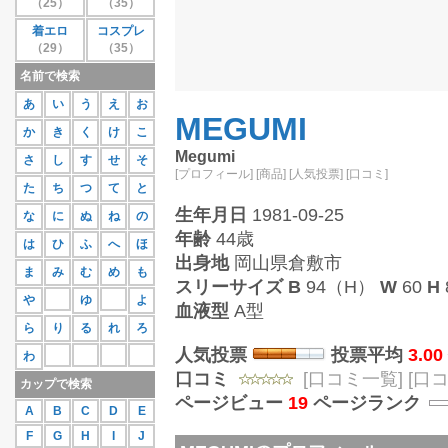
（25）
（35）
27位
蒼井さや
111
着エロ
コスプレ
28位
紗那
109
（29）
（35）
29位
相原美咲
107
30位
桜庭あつこ
106
名前で検索
もっと見る
あ
い
う
え
お
MEGUMI
か
き
く
け
こ
Megumi
さ
し
す
せ
そ
[プロフィール]
[商品]
[人気投票]
[口コミ]
た
ち
つ
て
と
生年月日
1981-09-25
な
に
ぬ
ね
の
年齢
44歳
は
ひ
ふ
へ
ほ
出身地
岡山県倉敷市
ま
み
む
め
も
スリーサイズ
B
94（H）
W
60
H
や
ゆ
よ
血液型
A型
ら
り
る
れ
ろ
人気投票
投票平均
3.00
わ
口コミ
[口コミ一覧]
[口
カップで検索
ページビュー
19
ページランク
A
B
C
D
E
F
G
H
I
J