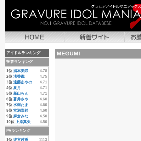
MEGUMI
アイドルランキング
投票ランキング
1位
湯本美咲
4.78
2位
渚香織
4.75
3位
遠藤あやの
4.71
4位
夏月
4.71
5位
新山らん
4.71
6位
蒼井さや
4.60
7位
水樹たま
4.60
8位
堂満梨紗
4.60
9位
麻倉みな
4.50
10位
上原真央
4.50
11位
豊田果歩
4.50
PVランキング
12位
小池唯
4.50
13位
彼方茜香
4.40
1位
彼方茜香
1113