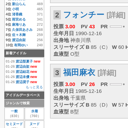
14位
相澤仁美
4.33
2位
新山らん
469
15位
相沢まき
4.33
3位
小明
465
フォンチー
2
[詳細]
16位
逢沢りな
4.33
4位
渚香織
371
17位
相原みぃ
4.33
5位
雨宮める
341
18位
相原美咲
4.33
6位
麻海りあ
272
投票
3.00
PV
43
PR
19位
秋元結衣
4.33
7位
久保田あさみ
268
生年月日
1990-12-16
20位
雨宮める
4.33
8位
佐々木舞
259
21位
有岡ゆい
4.33
出身地
神奈川県
9位
渡辺由架
256
22位
安藤遥
4.33
10位
有岡ゆい
240
スリーサイズ
B
85（C）
W
60
23位
いいむれまさき
11位
千原こずえ
237
新着アイドル
血液型
O型
4.33
12位
尾崎ナナ
235
24位
生田善子
4.33
13位
片瀬桃
220
01-26
渡辺梨夏子
new
25位
入矢麻衣
4.33
14位
水樹たま
214
01-26
渡辺由架
new
26位
鵜飼りえ
4.33
福田麻衣
3
[詳細]
15位
遠藤あやの
208
01-26
渡辺結花
new
27位
蛯原天
4.33
16位
麻倉みな
171
01-26
渡辺未優
new
28位
和葉みれい
4.33
17位
上原真央
155
01-26
渡辺奨子
new
投票
3.00
PV
26
PR
29位
栗原みさ
4.33
18位
島本里沙
152
もっと見る
生年月日
1985-12-16
30位
末永みゆ
4.33
19位
團遥香
147
アイドルデータベース
もっと見る
20位
安西かな
131
出身地
千葉県
21位
芦田実沙寿
126
ジャンルで検索
スリーサイズ
B
85（D）
W
57
22位
鮎川穂乃果
126
血液型
B型
一般
水着
23位
手束真知子
124
（830）
（760）
24位
伊達あい
123
25位
大崎由希
115
セミヌード
ヌード
26位
鈴木あきえ
115