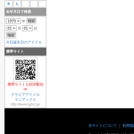
K
L
生年月日で検索
年
月
日
今日誕生日のアイドル
携帯サイト
携帯サイトも好評配信
中
グラビアアイドル
マニアックス
http://www.gdol.jp/
当サイトについて
｜
利用規