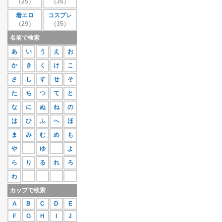
（25）
（35）
27位
蒼井さや
111
着エロ
コスプレ
28位
紗那
109
（29）
（35）
29位
相原美咲
107
30位
桜庭あつこ
106
名前で検索
もっと見る
あ
い
う
え
お
か
き
く
け
こ
さ
し
す
せ
そ
た
ち
つ
て
と
な
に
ぬ
ね
の
は
ひ
ふ
へ
ほ
ま
み
む
め
も
や
ゆ
よ
ら
り
る
れ
ろ
わ
カップで検索
A
B
C
D
E
F
G
H
I
J