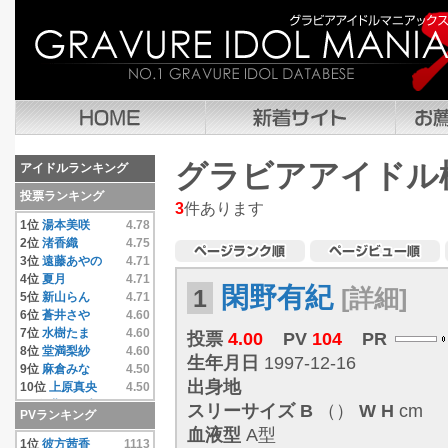
グラビアアイドル
アイドルランキング
投票ランキング
3
件あります
1位
湯本美咲
4.78
2位
渚香織
4.75
3位
遠藤あやの
4.71
4位
夏月
4.71
閑野有紀
1
[詳細]
5位
新山らん
4.71
6位
蒼井さや
4.60
7位
水樹たま
4.60
投票
4.00
PV
104
PR
8位
堂満梨紗
4.60
生年月日
1997-12-16
9位
麻倉みな
4.50
出身地
10位
上原真央
4.50
11位
豊田果歩
4.50
スリーサイズ
B
（）
W
H
cm
PVランキング
12位
小池唯
4.50
血液型
A型
13位
彼方茜香
4.40
1位
彼方茜香
1113